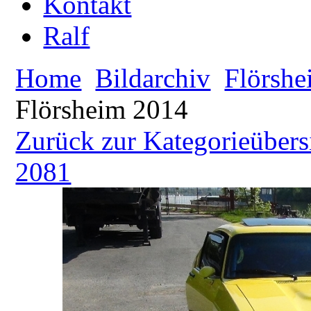
Kontakt
Ralf
Home
Bildarchiv
Flörshe
Flörsheim 2014
Zurück zur Kategorieübers
2081