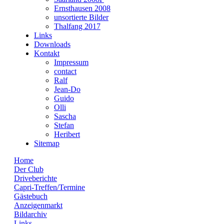
Ernsthausen 2008
unsortierte Bilder
Thalfang 2017
Links
Downloads
Kontakt
Impressum
contact
Ralf
Jean-Do
Guido
Olli
Sascha
Stefan
Heribert
Sitemap
Home
Der Club
Driveberichte
Capri-Treffen/Termine
Gästebuch
Anzeigenmarkt
Bildarchiv
Links