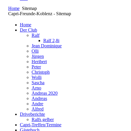
Home
Sitemap
Capri-Freunde-Koblenz - Sitemap
Home
Der Club
Ralf
Ralf 2,8i
Jean Dominique
Olli
Jürgen
Heribert
Peter
Christoph
Wolli
Sascha
Arno
Andreas 2020
Andreas
Andre
Alfred
Driveberichte
Ralfs gelber
Capri-Treffen/Termine
Gästebuch