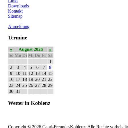
Links
Downloads
Kontakt
Sitemap
Anmeldung
Termine
«
August 2026
»
So
Mo
Di
Mi
Do
Fr
Sa
1
2
3
4
5
6
7
8
9
10
11
12
13
14
15
16
17
18
19
20
21
22
23
24
25
26
27
28
29
30
31
Wetter in Koblenz
Copyright © 2026 Capri-Freunde-Koblenz. Alle Rechte vorbehalt